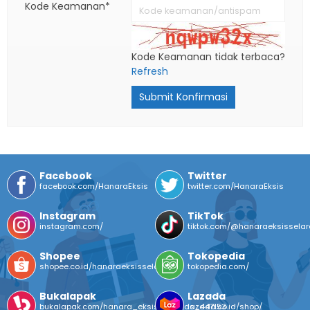
Kode Keamanan*
Kode Keamanan tidak terbaca?
Refresh
Submit Konfirmasi
Facebook
Twitter
facebook.com/HanaraEksis
twitter.com/HanaraEksis
Instagram
TikTok
instagram.com/
tiktok.com/@hanaraeksissela
Shopee
Tokopedia
shopee.co.id/hanaraeksisselaras
tokopedia.com/
Bukalapak
Lazada
bukalapak.com/hanara_eksis_selaras_447153
lazada.co.id/shop/