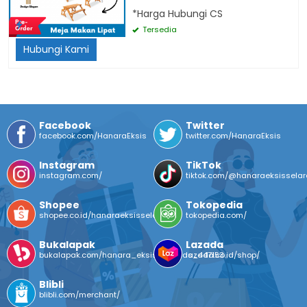
CM Menerima pesanan dalam
*Harga Hubungi CS
jumlah banyak Dikirim dari Cakung,
Tersedia
Jakarta Timur
Hubungi Kami
Facebook
Twitter
facebook.com/HanaraEksis
twitter.com/HanaraEksis
Instagram
TikTok
instagram.com/
tiktok.com/@hanaraeksissela
Shopee
Tokopedia
shopee.co.id/hanaraeksisselaras
tokopedia.com/
Bukalapak
Lazada
bukalapak.com/hanara_eksis_selaras_447153
lazada.co.id/shop/
Blibli
blibli.com/merchant/