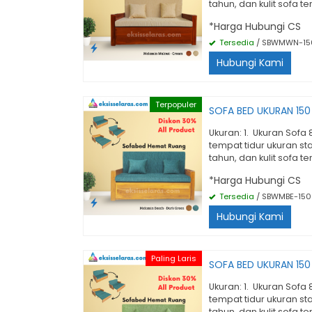
tahun, dan kulit sofa t
*Harga Hubungi CS
Tersedia
/ SBWMWN-15
Hubungi Kami
Terpopuler
SOFA BED UKURAN 15
Ukuran: 1. Ukuran Sofa
tempat tidur ukuran st
tahun, dan kulit sofa t
*Harga Hubungi CS
Tersedia
/ SBWMBE-150
Hubungi Kami
Paling Laris
SOFA BED UKURAN 150
Ukuran: 1. Ukuran Sofa
tempat tidur ukuran st
tahun, dan kulit sofa t