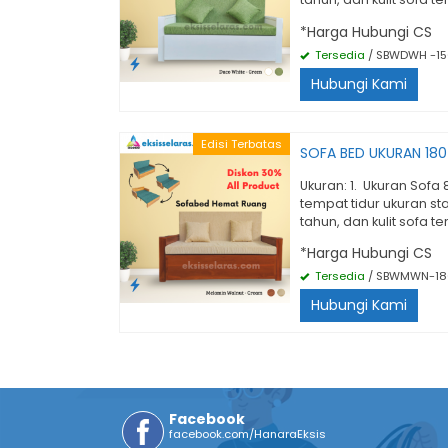
*Harga Hubungi CS
Tersedia
/ SBWDWH -15
Hubungi Kami
Edisi Terbatas
SOFA BED UKURAN 18
Ukuran: 1. Ukuran Sofa
tempat tidur ukuran st
tahun, dan kulit sofa t
*Harga Hubungi CS
Tersedia
/ SBWMWN-18
Hubungi Kami
Facebook
facebook.com/HanaraEksis