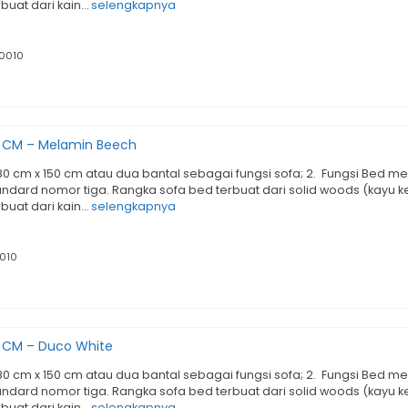
erbuat dari kain…
selengkapnya
0010
0 CM – Melamin Beech
 80 cm x 150 cm atau dua bantal sebagai fungsi sofa; 2. Fungsi Bed
andard nomor tiga. Rangka sofa bed terbuat dari solid woods (kayu ke
erbuat dari kain…
selengkapnya
010
 CM – Duco White
 80 cm x 150 cm atau dua bantal sebagai fungsi sofa; 2. Fungsi Bed
andard nomor tiga. Rangka sofa bed terbuat dari solid woods (kayu ke
erbuat dari kain…
selengkapnya