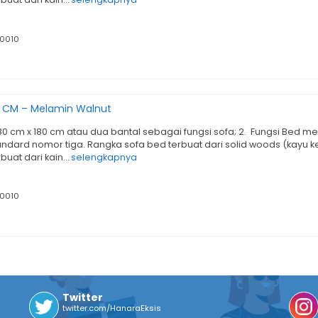
0010
0 CM – Melamin Walnut
 80 cm x 180 cm atau dua bantal sebagai fungsi sofa; 2. Fungsi Bed
andard nomor tiga. Rangka sofa bed terbuat dari solid woods (kayu ke
erbuat dari kain…
selengkapnya
0010
Twitter
twitter.com/HanaraEksis