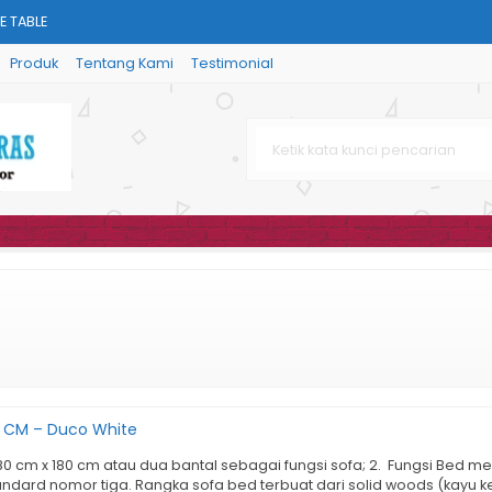
E TABLE
Produk
Tentang Kami
Testimonial
EN BASO CHAIR TRANSFORMER
HAIR
 CM - Duco White
AIR
 CM - Melamin Beech
0 CM – Duco White
 80 cm x 180 cm atau dua bantal sebagai fungsi sofa; 2. Fungsi Bed
andard nomor tiga. Rangka sofa bed terbuat dari solid woods (kayu ke