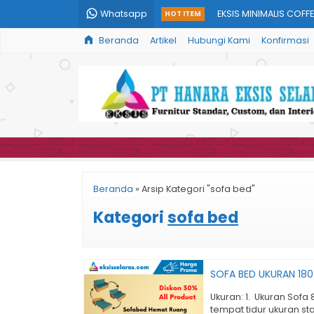
Whatsapp
EKSIS MINIMALIS COFFE
HOT ITEM
Beranda
Artikel
Hubungi Kami
Konfirmasi
EKSIS POPULAR WOOD
EKSIS WHITE BED SIDE
EKSIS FOLDED TABLE
EKSIS TUBAN DINING C
SOFA BED UKURAN 180
EKSIS ETON DINING CH
Beranda
»
Arsip Kategori "sofa bed"
SOFA BED UKURAN 180
Kategori
sofa bed
SOFA BED UKURAN 18
Ukuran: 1. Ukuran Sofa
tempat tidur ukuran st