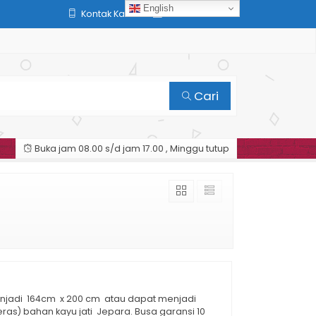
English
Kontak Kami
Member Area
Cari
Buka jam 08.00 s/d jam 17.00 , Minggu tutup
 menjadi 164cm x 200 cm atau dapat menjadi
ras) bahan kayu jati Jepara. Busa garansi 10