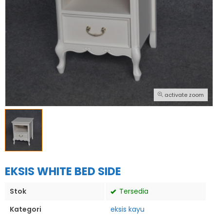
activate zoom
EKSIS WHITE BED SIDE
Stok
Tersedia
Kategori
eksis kayu